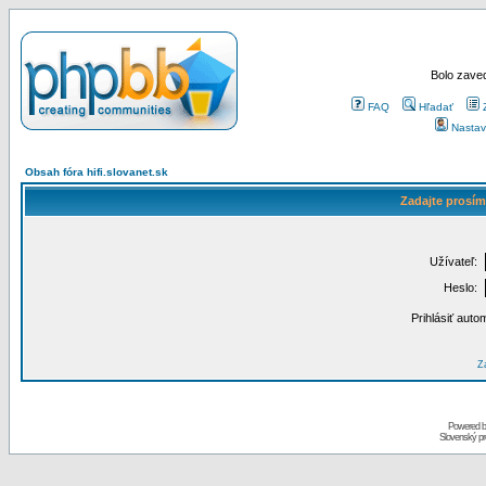
Bolo zaved
FAQ
Hľadať
Nastav
Obsah fóra hifi.slovanet.sk
Zadajte prosím
Užívateľ:
Heslo:
Prihlásiť auto
Za
Powered 
Slovenský p