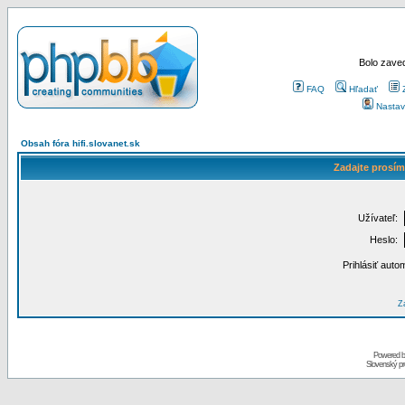
Bolo zaved
FAQ
Hľadať
Nastav
Obsah fóra hifi.slovanet.sk
Zadajte prosím
Užívateľ:
Heslo:
Prihlásiť auto
Za
Powered 
Slovenský p