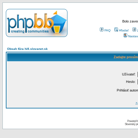
Bolo zaved
FAQ
Hľadať
Nastav
Obsah fóra hifi.slovanet.sk
Zadajte prosím
Užívateľ:
Heslo:
Prihlásiť auto
Za
Powered 
Slovenský p