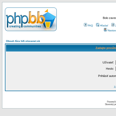
Bolo zaved
FAQ
Hľadať
Nastav
Obsah fóra hifi.slovanet.sk
Zadajte prosím
Užívateľ:
Heslo:
Prihlásiť auto
Za
Powered 
Slovenský p