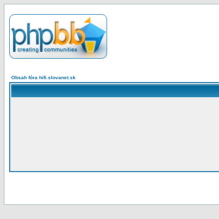
Obsah fóra hifi.slovanet.sk