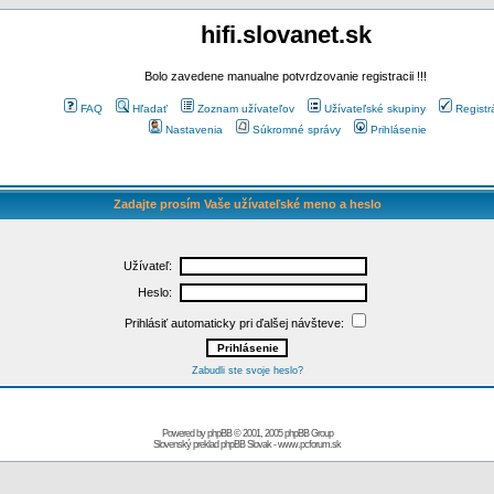
hifi.slovanet.sk
Bolo zavedene manualne potvrdzovanie registracii !!!
FAQ
Hľadať
Zoznam užívateľov
Užívateľské skupiny
Registr
Nastavenia
Súkromné správy
Prihlásenie
Zadajte prosím Vaše užívateľské meno a heslo
Užívateľ:
Heslo:
Prihlásiť automaticky pri ďalšej návšteve:
Zabudli ste svoje heslo?
Powered by
phpBB
© 2001, 2005 phpBB Group
Slovenský preklad
phpBB Slovak
-
www.pcforum.sk