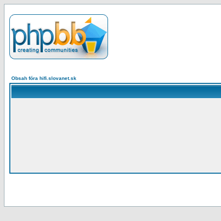
Obsah fóra hifi.slovanet.sk