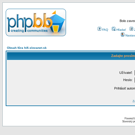
Bolo zaved
FAQ
Hľadať
Nastav
Obsah fóra hifi.slovanet.sk
Zadajte prosím
Užívateľ:
Heslo:
Prihlásiť auto
Za
Powered 
Slovenský p