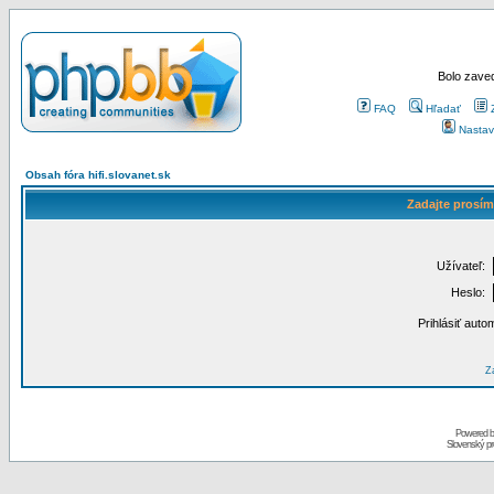
Bolo zaved
FAQ
Hľadať
Nastav
Obsah fóra hifi.slovanet.sk
Zadajte prosím
Užívateľ:
Heslo:
Prihlásiť auto
Za
Powered 
Slovenský p