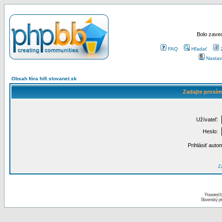
Bolo zaved
FAQ
Hľadať
Nastav
Obsah fóra hifi.slovanet.sk
Zadajte prosím
Užívateľ:
Heslo:
Prihlásiť auto
Za
Powered 
Slovenský p