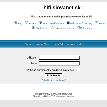
hifi.slovanet.sk
Bolo zavedene manualne potvrdzovanie registracii !!!
FAQ
Hľadať
Zoznam užívateľov
Užívateľské skupiny
Registr
Nastavenia
Súkromné správy
Prihlásenie
Zadajte prosím Vaše užívateľské meno a heslo
Užívateľ:
Heslo:
Prihlásiť automaticky pri ďalšej návšteve:
Zabudli ste svoje heslo?
Powered by
phpBB
© 2001, 2005 phpBB Group
Slovenský preklad
phpBB Slovak
-
www.pcforum.sk