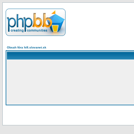
Obsah fóra hifi.slovanet.sk