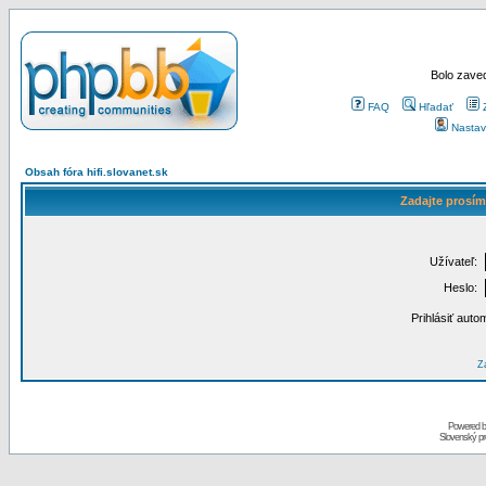
Bolo zaved
FAQ
Hľadať
Nastav
Obsah fóra hifi.slovanet.sk
Zadajte prosím
Užívateľ:
Heslo:
Prihlásiť auto
Za
Powered 
Slovenský p