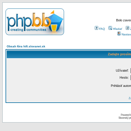
Bolo zaved
FAQ
Hľadať
Nastav
Obsah fóra hifi.slovanet.sk
Zadajte prosím
Užívateľ:
Heslo:
Prihlásiť auto
Za
Powered 
Slovenský p