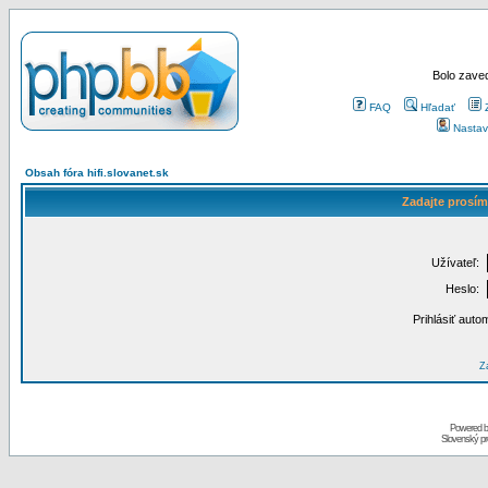
Bolo zaved
FAQ
Hľadať
Nastav
Obsah fóra hifi.slovanet.sk
Zadajte prosím
Užívateľ:
Heslo:
Prihlásiť auto
Za
Powered 
Slovenský p