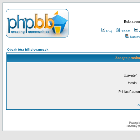
Bolo zaved
FAQ
Hľadať
Nastav
Obsah fóra hifi.slovanet.sk
Zadajte prosím
Užívateľ:
Heslo:
Prihlásiť auto
Za
Powered 
Slovenský p