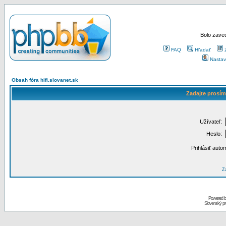
Bolo zaved
FAQ
Hľadať
Nastav
Obsah fóra hifi.slovanet.sk
Zadajte prosím
Užívateľ:
Heslo:
Prihlásiť auto
Za
Powered 
Slovenský p