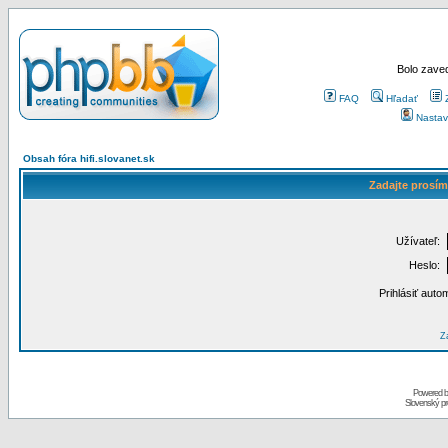
Bolo zaved
FAQ
Hľadať
Nastav
Obsah fóra hifi.slovanet.sk
Zadajte prosím
Užívateľ:
Heslo:
Prihlásiť auto
Za
Powered 
Slovenský p