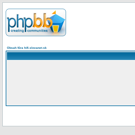
Obsah fóra hifi.slovanet.sk