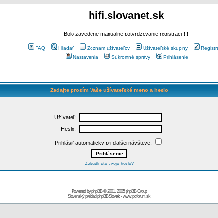
hifi.slovanet.sk
Bolo zavedene manualne potvrdzovanie registracii !!!
FAQ
Hľadať
Zoznam užívateľov
Užívateľské skupiny
Registr
Nastavenia
Súkromné správy
Prihlásenie
Zadajte prosím Vaše užívateľské meno a heslo
Užívateľ:
Heslo:
Prihlásiť automaticky pri ďalšej návšteve:
Zabudli ste svoje heslo?
Powered by
phpBB
© 2001, 2005 phpBB Group
Slovenský preklad
phpBB Slovak
-
www.pcforum.sk