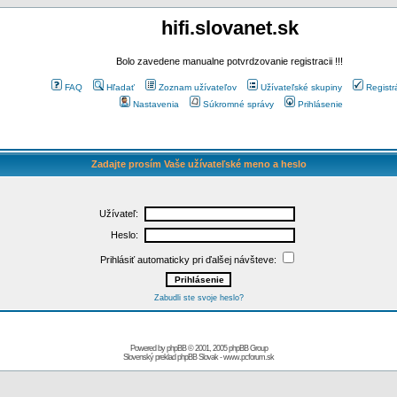
hifi.slovanet.sk
Bolo zavedene manualne potvrdzovanie registracii !!!
FAQ
Hľadať
Zoznam užívateľov
Užívateľské skupiny
Registr
Nastavenia
Súkromné správy
Prihlásenie
Zadajte prosím Vaše užívateľské meno a heslo
Užívateľ:
Heslo:
Prihlásiť automaticky pri ďalšej návšteve:
Zabudli ste svoje heslo?
Powered by
phpBB
© 2001, 2005 phpBB Group
Slovenský preklad
phpBB Slovak
-
www.pcforum.sk