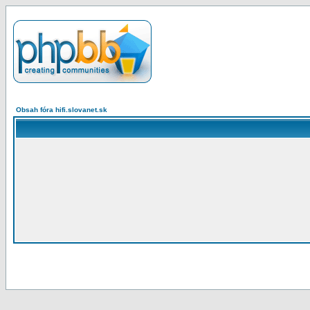
Obsah fóra hifi.slovanet.sk