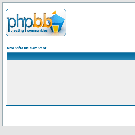
Obsah fóra hifi.slovanet.sk