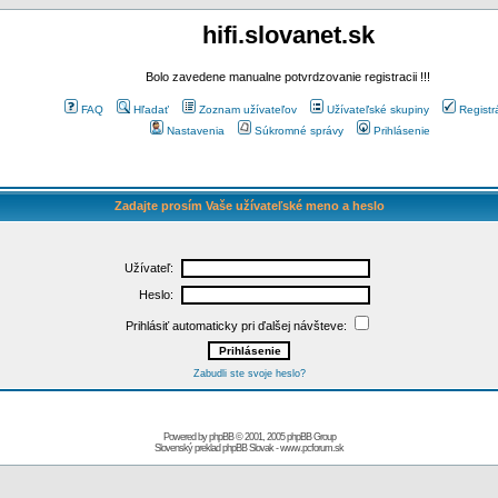
hifi.slovanet.sk
Bolo zavedene manualne potvrdzovanie registracii !!!
FAQ
Hľadať
Zoznam užívateľov
Užívateľské skupiny
Registr
Nastavenia
Súkromné správy
Prihlásenie
Zadajte prosím Vaše užívateľské meno a heslo
Užívateľ:
Heslo:
Prihlásiť automaticky pri ďalšej návšteve:
Zabudli ste svoje heslo?
Powered by
phpBB
© 2001, 2005 phpBB Group
Slovenský preklad
phpBB Slovak
-
www.pcforum.sk