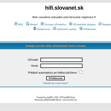
hifi.slovanet.sk
Bolo zavedene manualne potvrdzovanie registracii !!!
FAQ
Hľadať
Zoznam užívateľov
Užívateľské skupiny
Registr
Nastavenia
Súkromné správy
Prihlásenie
Zadajte prosím Vaše užívateľské meno a heslo
Užívateľ:
Heslo:
Prihlásiť automaticky pri ďalšej návšteve:
Zabudli ste svoje heslo?
Powered by
phpBB
© 2001, 2005 phpBB Group
Slovenský preklad
phpBB Slovak
-
www.pcforum.sk