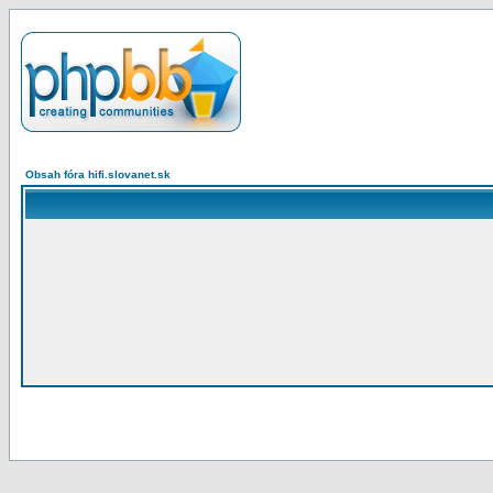
Obsah fóra hifi.slovanet.sk