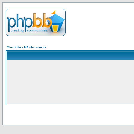
Obsah fóra hifi.slovanet.sk