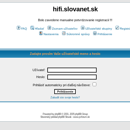
hifi.slovanet.sk
Bolo zavedene manualne potvrdzovanie registracii !!!
FAQ
Hľadať
Zoznam užívateľov
Užívateľské skupiny
Registr
Nastavenia
Súkromné správy
Prihlásenie
Zadajte prosím Vaše užívateľské meno a heslo
Užívateľ:
Heslo:
Prihlásiť automaticky pri ďalšej návšteve:
Zabudli ste svoje heslo?
Powered by
phpBB
© 2001, 2005 phpBB Group
Slovenský preklad
phpBB Slovak
-
www.pcforum.sk