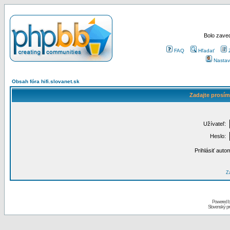
Bolo zaved
FAQ
Hľadať
Nastav
Obsah fóra hifi.slovanet.sk
Zadajte prosím
Užívateľ:
Heslo:
Prihlásiť auto
Za
Powered 
Slovenský p