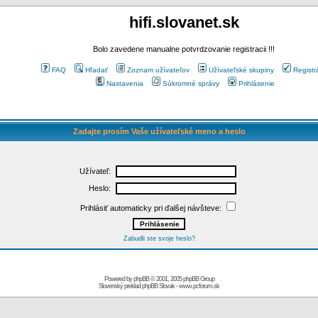
hifi.slovanet.sk
Bolo zavedene manualne potvrdzovanie registracii !!!
FAQ
Hľadať
Zoznam užívateľov
Užívateľské skupiny
Registr
Nastavenia
Súkromné správy
Prihlásenie
Zadajte prosím Vaše užívateľské meno a heslo
Užívateľ:
Heslo:
Prihlásiť automaticky pri ďalšej návšteve:
Zabudli ste svoje heslo?
Powered by
phpBB
© 2001, 2005 phpBB Group
Slovenský preklad
phpBB Slovak
-
www.pcforum.sk