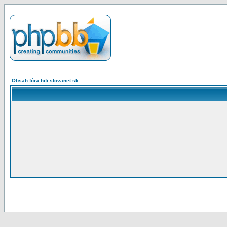
Obsah fóra hifi.slovanet.sk