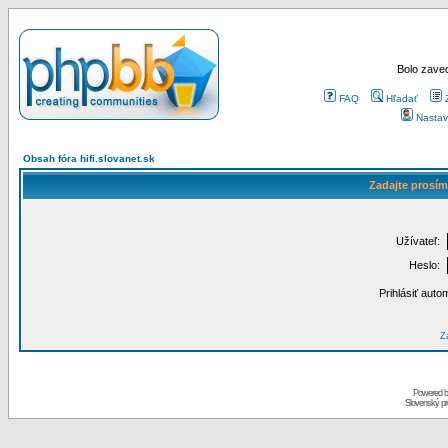
Bolo zaved
FAQ
Hľadať
Nastav
Obsah fóra hifi.slovanet.sk
Zadajte prosím
Užívateľ:
Heslo:
Prihlásiť auto
Za
Powered 
Slovenský p