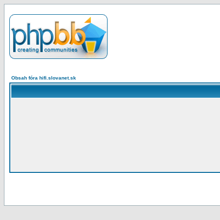
Obsah fóra hifi.slovanet.sk