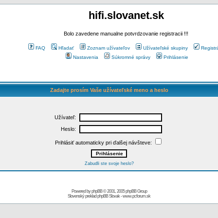
hifi.slovanet.sk
Bolo zavedene manualne potvrdzovanie registracii !!!
FAQ
Hľadať
Zoznam užívateľov
Užívateľské skupiny
Registr
Nastavenia
Súkromné správy
Prihlásenie
Zadajte prosím Vaše užívateľské meno a heslo
Užívateľ:
Heslo:
Prihlásiť automaticky pri ďalšej návšteve:
Zabudli ste svoje heslo?
Powered by
phpBB
© 2001, 2005 phpBB Group
Slovenský preklad
phpBB Slovak
-
www.pcforum.sk