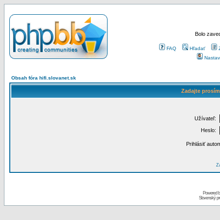
Bolo zaved
FAQ
Hľadať
Nastav
Obsah fóra hifi.slovanet.sk
Zadajte prosím
Užívateľ:
Heslo:
Prihlásiť auto
Za
Powered 
Slovenský p