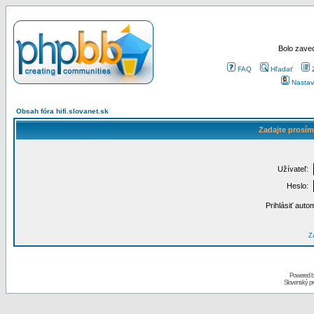
Bolo zaved
FAQ
Hľadať
Nastav
Obsah fóra hifi.slovanet.sk
Zadajte prosím
Užívateľ:
Heslo:
Prihlásiť auto
Za
Powered 
Slovenský p