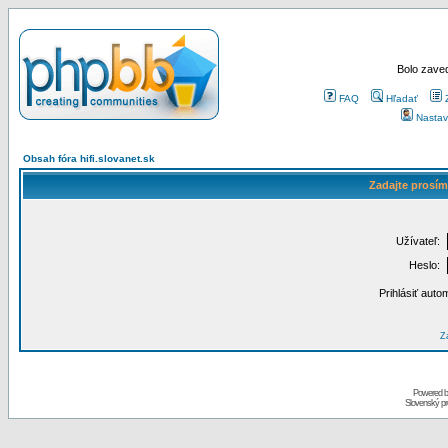
Bolo zaved
FAQ
Hľadať
Nastav
Obsah fóra hifi.slovanet.sk
Zadajte prosím
Užívateľ:
Heslo:
Prihlásiť auto
Za
Powered 
Slovenský p