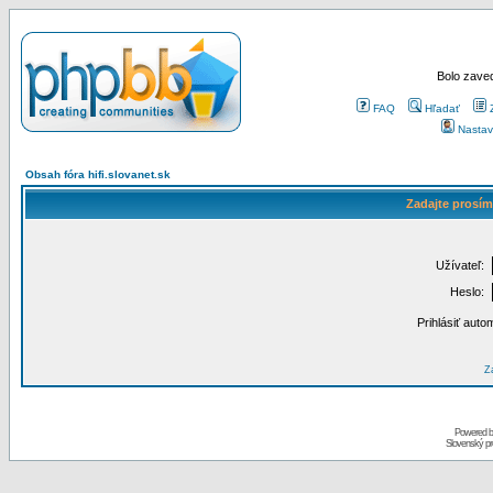
Bolo zaved
FAQ
Hľadať
Nastav
Obsah fóra hifi.slovanet.sk
Zadajte prosím
Užívateľ:
Heslo:
Prihlásiť auto
Za
Powered 
Slovenský p