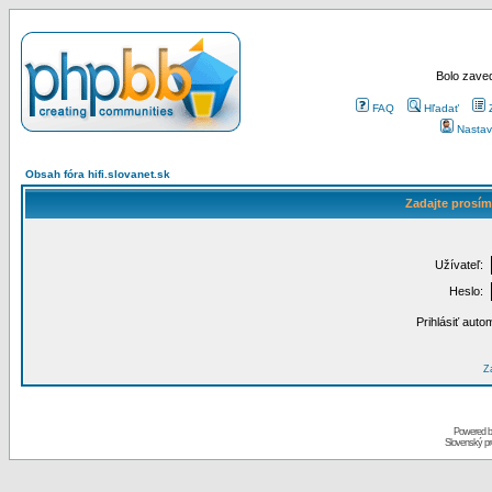
Bolo zaved
FAQ
Hľadať
Nastav
Obsah fóra hifi.slovanet.sk
Zadajte prosím
Užívateľ:
Heslo:
Prihlásiť auto
Za
Powered 
Slovenský p