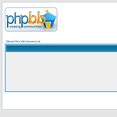
Obsah fóra hifi.slovanet.sk