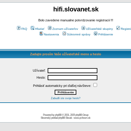
hifi.slovanet.sk
Bolo zavedene manualne potvrdzovanie registracii !!!
FAQ
Hľadať
Zoznam užívateľov
Užívateľské skupiny
Registr
Nastavenia
Súkromné správy
Prihlásenie
Zadajte prosím Vaše užívateľské meno a heslo
Užívateľ:
Heslo:
Prihlásiť automaticky pri ďalšej návšteve:
Zabudli ste svoje heslo?
Powered by
phpBB
© 2001, 2005 phpBB Group
Slovenský preklad
phpBB Slovak
-
www.pcforum.sk