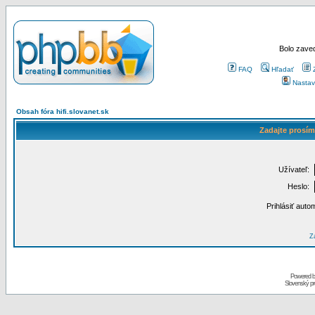
Bolo zaved
FAQ
Hľadať
Nastav
Obsah fóra hifi.slovanet.sk
Zadajte prosím
Užívateľ:
Heslo:
Prihlásiť auto
Za
Powered 
Slovenský p