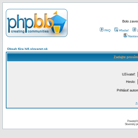
Bolo zaved
FAQ
Hľadať
Nastav
Obsah fóra hifi.slovanet.sk
Zadajte prosím
Užívateľ:
Heslo:
Prihlásiť auto
Za
Powered 
Slovenský p