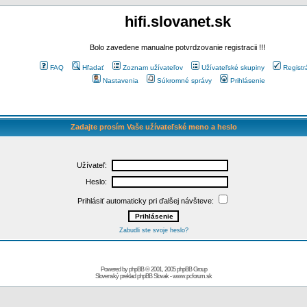
hifi.slovanet.sk
Bolo zavedene manualne potvrdzovanie registracii !!!
FAQ
Hľadať
Zoznam užívateľov
Užívateľské skupiny
Registr
Nastavenia
Súkromné správy
Prihlásenie
Zadajte prosím Vaše užívateľské meno a heslo
Užívateľ:
Heslo:
Prihlásiť automaticky pri ďalšej návšteve:
Zabudli ste svoje heslo?
Powered by
phpBB
© 2001, 2005 phpBB Group
Slovenský preklad
phpBB Slovak
-
www.pcforum.sk