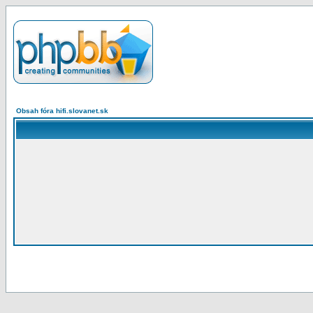
Obsah fóra hifi.slovanet.sk