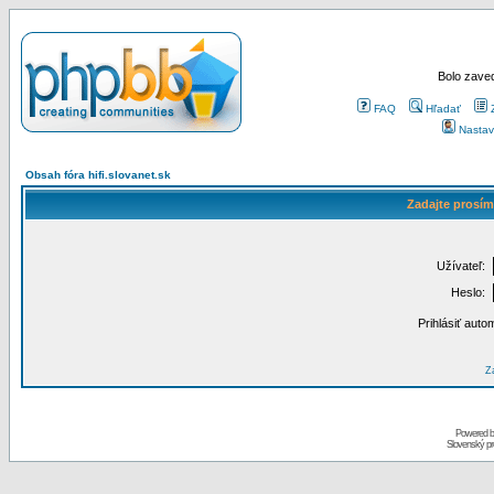
Bolo zaved
FAQ
Hľadať
Nastav
Obsah fóra hifi.slovanet.sk
Zadajte prosím
Užívateľ:
Heslo:
Prihlásiť auto
Za
Powered 
Slovenský p