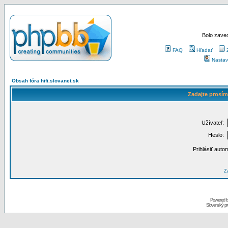
Bolo zaved
FAQ
Hľadať
Nastav
Obsah fóra hifi.slovanet.sk
Zadajte prosím
Užívateľ:
Heslo:
Prihlásiť auto
Za
Powered 
Slovenský p