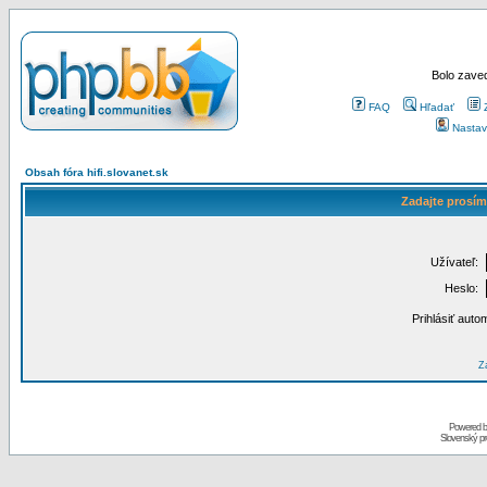
Bolo zaved
FAQ
Hľadať
Nastav
Obsah fóra hifi.slovanet.sk
Zadajte prosím
Užívateľ:
Heslo:
Prihlásiť auto
Za
Powered 
Slovenský p