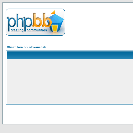
Obsah fóra hifi.slovanet.sk