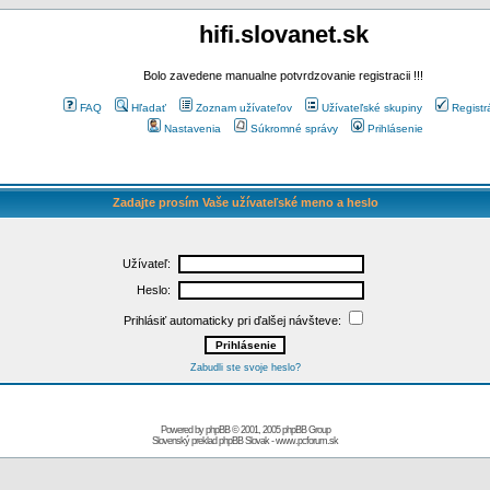
hifi.slovanet.sk
Bolo zavedene manualne potvrdzovanie registracii !!!
FAQ
Hľadať
Zoznam užívateľov
Užívateľské skupiny
Registr
Nastavenia
Súkromné správy
Prihlásenie
Zadajte prosím Vaše užívateľské meno a heslo
Užívateľ:
Heslo:
Prihlásiť automaticky pri ďalšej návšteve:
Zabudli ste svoje heslo?
Powered by
phpBB
© 2001, 2005 phpBB Group
Slovenský preklad
phpBB Slovak
-
www.pcforum.sk