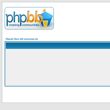
Obsah fóra hifi.slovanet.sk