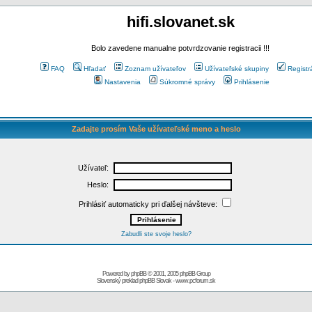
hifi.slovanet.sk
Bolo zavedene manualne potvrdzovanie registracii !!!
FAQ
Hľadať
Zoznam užívateľov
Užívateľské skupiny
Registr
Nastavenia
Súkromné správy
Prihlásenie
Zadajte prosím Vaše užívateľské meno a heslo
Užívateľ:
Heslo:
Prihlásiť automaticky pri ďalšej návšteve:
Zabudli ste svoje heslo?
Powered by
phpBB
© 2001, 2005 phpBB Group
Slovenský preklad
phpBB Slovak
-
www.pcforum.sk