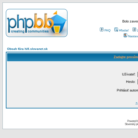
Bolo zaved
FAQ
Hľadať
Nastav
Obsah fóra hifi.slovanet.sk
Zadajte prosím
Užívateľ:
Heslo:
Prihlásiť auto
Za
Powered 
Slovenský p