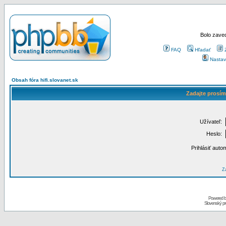
Bolo zaved
FAQ
Hľadať
Nastav
Obsah fóra hifi.slovanet.sk
Zadajte prosím
Užívateľ:
Heslo:
Prihlásiť auto
Za
Powered 
Slovenský p