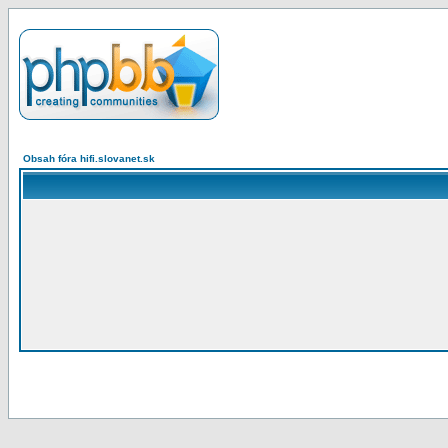
Obsah fóra hifi.slovanet.sk