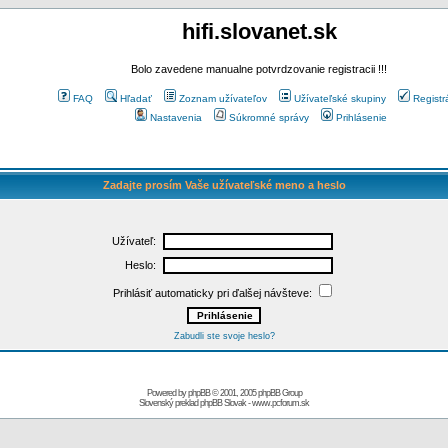
hifi.slovanet.sk
Bolo zavedene manualne potvrdzovanie registracii !!!
FAQ
Hľadať
Zoznam užívateľov
Užívateľské skupiny
Registr
Nastavenia
Súkromné správy
Prihlásenie
Zadajte prosím Vaše užívateľské meno a heslo
Užívateľ:
Heslo:
Prihlásiť automaticky pri ďalšej návšteve:
Zabudli ste svoje heslo?
Powered by
phpBB
© 2001, 2005 phpBB Group
Slovenský preklad
phpBB Slovak
-
www.pcforum.sk