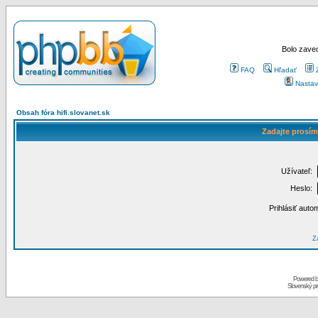
Bolo zaved
FAQ
Hľadať
Nastav
Obsah fóra hifi.slovanet.sk
Zadajte prosím
Užívateľ:
Heslo:
Prihlásiť auto
Za
Powered 
Slovenský p