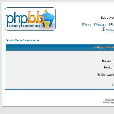
Bolo zaved
FAQ
Hľadať
Nastav
Obsah fóra hifi.slovanet.sk
Zadajte prosím
Užívateľ:
Heslo:
Prihlásiť auto
Za
Powered 
Slovenský p