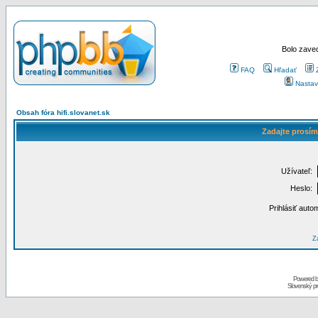
Bolo zaved
FAQ
Hľadať
Nastav
Obsah fóra hifi.slovanet.sk
Zadajte prosím
Užívateľ:
Heslo:
Prihlásiť auto
Za
Powered 
Slovenský p