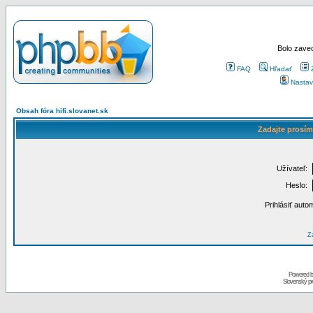
Bolo zaved
FAQ
Hľadať
Nastav
Obsah fóra hifi.slovanet.sk
Zadajte prosím
Užívateľ:
Heslo:
Prihlásiť auto
Za
Powered 
Slovenský p