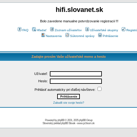
hifi.slovanet.sk
Bolo zavedene manualne potvrdzovanie registracii !!!
FAQ
Hľadať
Zoznam užívateľov
Užívateľské skupiny
Registr
Nastavenia
Súkromné správy
Prihlásenie
Zadajte prosím Vaše užívateľské meno a heslo
Užívateľ:
Heslo:
Prihlásiť automaticky pri ďalšej návšteve:
Zabudli ste svoje heslo?
Powered by
phpBB
© 2001, 2005 phpBB Group
Slovenský preklad
phpBB Slovak
-
www.pcforum.sk