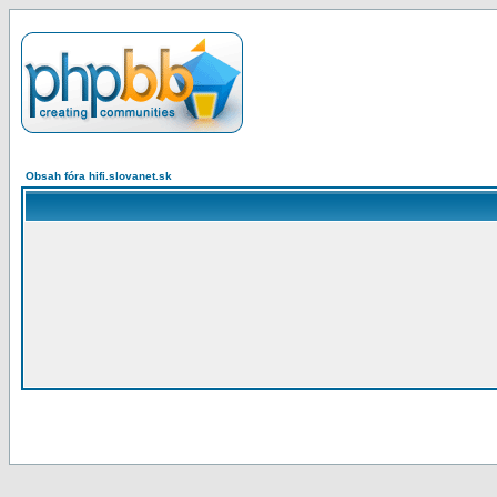
Obsah fóra hifi.slovanet.sk