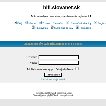
hifi.slovanet.sk
Bolo zavedene manualne potvrdzovanie registracii !!!
FAQ
Hľadať
Zoznam užívateľov
Užívateľské skupiny
Registr
Nastavenia
Súkromné správy
Prihlásenie
Zadajte prosím Vaše užívateľské meno a heslo
Užívateľ:
Heslo:
Prihlásiť automaticky pri ďalšej návšteve:
Zabudli ste svoje heslo?
Powered by
phpBB
© 2001, 2005 phpBB Group
Slovenský preklad
phpBB Slovak
-
www.pcforum.sk