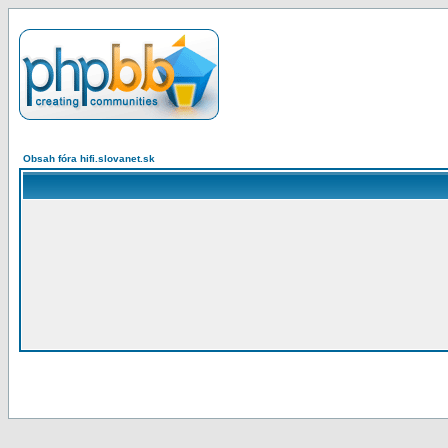
Obsah fóra hifi.slovanet.sk