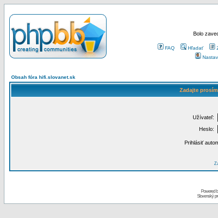
Bolo zaved
FAQ
Hľadať
Nastav
Obsah fóra hifi.slovanet.sk
Zadajte prosím
Užívateľ:
Heslo:
Prihlásiť auto
Za
Powered 
Slovenský p