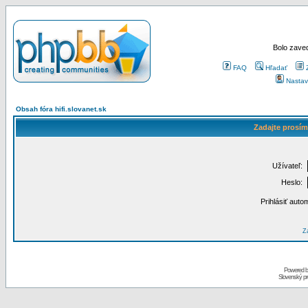
Bolo zaved
FAQ
Hľadať
Nastav
Obsah fóra hifi.slovanet.sk
Zadajte prosím
Užívateľ:
Heslo:
Prihlásiť auto
Za
Powered 
Slovenský p